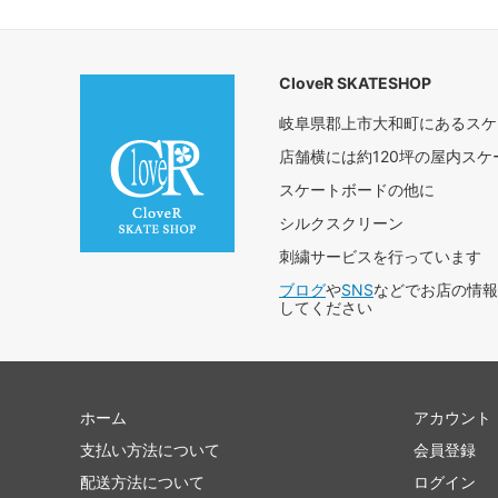
CloveR SKATESHOP
岐阜県郡上市大和町にあるスケー
店舗横には約120坪の屋内ス
スケートボードの他に
シルクスクリーン
刺繍サービスを行っています
ブログ
や
SNS
などでお店の情報
してください
ホーム
アカウント
支払い方法について
会員登録
配送方法について
ログイン