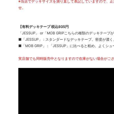
※当店でデッキサイズを測り直して表記していますので、正
せ。
【有料デッキテープ 税込935円
「JESSUP」 or「MOB GRIPこちらの種類のデッキテ
■「JESSUP」 : スタンダードなデッキテープ。密度が濃
■「MOB GRIP」 : 「JESSUP」に比べると粗め。よく
実店舗でも同時販売中となりますので在庫がない場合がご