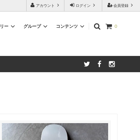
アカウント
ログイン
会員登録
ゴリー
グループ
コンテンツ
0
マグカップ
POLAR
シルクスクリーン&刺繍ご注文「約款」
INDEPENDENT
TRUCK
PANTS
SHOES
STATE
MAGAZINE
Last Resort AB
ALSTYLE
Beaniiez