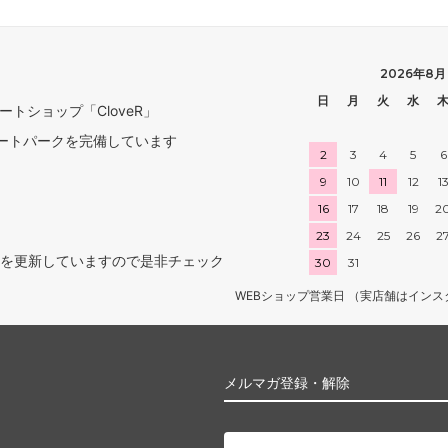
2026年8月
日
月
火
水
トショップ「CloveR」
ケートパークを完備しています
2
3
4
5
6
9
10
11
12
1
16
17
18
19
2
23
24
25
26
2
を更新していますので是非チェック
30
31
WEBショップ営業日 （実店舗はインスタグ
メルマガ登録・解除