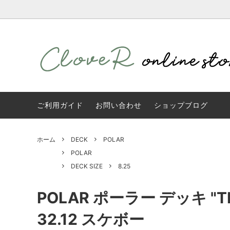
SHOP INFO
SALE
シルクスクリーンサービス
無地ボ
adidas
シルク
繍加工 
QUASI
刺繍サービス
STRUS
ご利用ガイド
お問い合わせ
ショップブログ
スケートボードの選び方
セット
T-SHIRT
SWEAT
WHEEL
BEARI
ホーム
DECK
POLAR
CAP
SOCKS
APPAREL
BAG
POLAR
WKND
DECK S
DECK SIZE
8.25
無地ボディ
ovject
POLAR ポーラー デッキ "TEA
United Athle
GOAT
32.12 スケボー
Winner caps
Columb