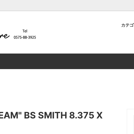
カテ
ディ商品（シルクスクリーン、刺
スクリーン プリント料金詳細
CloveRオリジナル
MAGENTA
データ入稿
可能）
H
SPITFIRE
商品
DECK
JAKET
NG
PARTS
BAG
DVD
IZE
ウィールサイズ
GILDAN
M" BS SMITH 8.375 X
COMFORT COLORS
iaknit