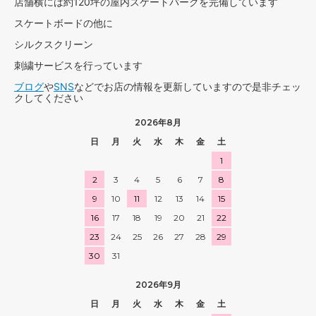
店舗横には約120坪の屋内スケートパークを完備しています
スケートボードの他に
シルクスクリーン
刺繍サービスを行っています
ブログ
や
SNS
などでお店の情報を更新していますので是非チェッ
クしてください
2026年8月
日
月
火
水
木
金
土
1
2
3
4
5
6
7
8
9
10
11
12
13
14
15
16
17
18
19
20
21
22
23
24
25
26
27
28
29
30
31
2026年9月
日
月
火
水
木
金
土