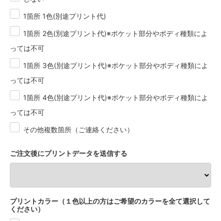
サンドベージュ
1箇所 1色(別途プリント代)
4,960円(税451円)
1箇所 2色(別途プリント代)※ポケット部分やボディ種類によ
スモーキーピンク
4,960円(税451円)
っては不可
スモーキーグリーン
1箇所 3色(別途プリント代)※ポケット部分やボディ種類によ
4,960円(税451円)
っては不可
ストーンブルー
4,960円(税451円)
1箇所 4色(別途プリント代)※ポケット部分やボディ種類によ
っては不可
ホワイト
5,420円(税493円)
その他複数箇所（ご連絡ください）
ミックスグレー
5,420円(税493円)
ご注文後にプリントデータを送信する
ブラック
5,420円(税493円)
ネイビー
5,420円(税493円)
プリントカラー（１色以上の方はご希望のカラーを全て選択して
ください）
アッシュ
5,420円(税493円)