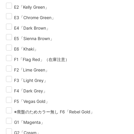
E2「Kelly Green」
E3「Chrome Green」
E4「Dark Brown」
E5「Sienna Brown」
E6「Khaki」
F1「Flag Red」（在庫注意）
F2「Lime Green」
F3「Light Grey」
F4「Dark Grey」
F5「Vegas Gold」
※廃盤のためカラー無し F6「Rebel Gold」
G1「Magenta」
G2「Cream」