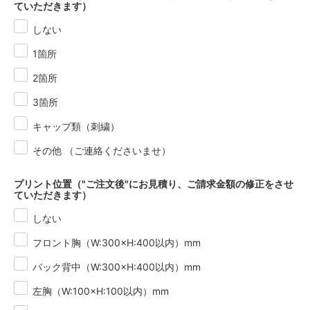
ていただきます）
サンドベージュ
しない
4,960円(税451円)
1箇所
スモーキーピンク
4,960円(税451円)
2箇所
スモーキーグリーン
4,960円(税451円)
3箇所
ストーンブルー
キャップ類（刺繍）
4,960円(税451円)
その他 （ご連絡くださいませ）
ホワイト
4,960円(税451円)
プリント位置（"ご注文後"にお見積り、ご請求金額の修正をさせ
ミックスグレー
ていただきます）
4,960円(税451円)
しない
ブラック
4,960円(税451円)
フロント胸（W:300×H:400以内）mm
ネイビー
バック背中（W:300×H:400以内）mm
4,960円(税451円)
左胸（W:100×H:100以内）mm
アッシュ
4,960円(税451円)