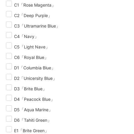
C1「Rose Magenta」
C2「Deep Purple」
C3「Ultramarine Blue」
C4「Navy」
C5「Light Nave」
C6「Royal Blue」
D1「Columbia Blue」
D2「Unicersity Blue」
D3「Brite Blue」
D4「Peacock Blue」
D5「Aqua Marine」
D6「Tahiti Green」
E1「Brite Green」