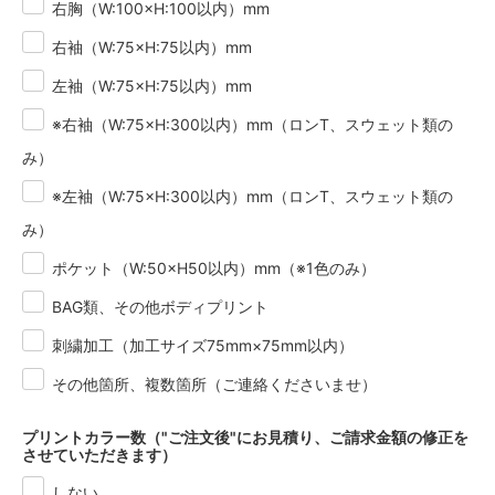
右胸（W:100×H:100以内）mm
サンドベージュ
右袖（W:75×H:75以内）mm
4,960円(税451円)
左袖（W:75×H:75以内）mm
スモーキーピンク
4,960円(税451円)
※右袖（W:75×H:300以内）mm（ロンT、スウェット類の
スモーキーグリーン
み）
4,960円(税451円)
※左袖（W:75×H:300以内）mm（ロンT、スウェット類の
ストーンブルー
4,960円(税451円)
み）
ホワイト
ポケット（W:50×H50以内）mm（※1色のみ）
4,960円(税451円)
BAG類、その他ボディプリント
ミックスグレー
4,960円(税451円)
刺繍加工（加工サイズ75mm×75mm以内）
ブラック
4,960円(税451円)
その他箇所、複数箇所（ご連絡くださいませ）
ネイビー
4,960円(税451円)
プリントカラー数（"ご注文後"にお見積り、ご請求金額の修正を
させていただきます）
アッシュ
4,960円(税451円)
しない