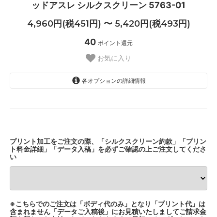
ッドアスレ シルクスクリーン 5763-01
4,960円(税451円) 〜 5,420円(税493円)
40
ポイント還元
お気に入り
各オプションの詳細情報
ホワイト
4,960円(税451円)
ミックスグレー
プリント加工をご注文の際、「シルクスクリーン約款」「プリン
4,960円(税451円)
ト料金詳細」「データ入稿」を必ずご確認の上ご注文してくださ
い
ブラック
4,960円(税451円)
ネイビー
4,960円(税451円)
※こちらでのご注文は「ボディ代のみ」となり「プリント代」は
アッシュ
含まれません「データご入稿後」にお見積いたしましてご請求金
4,960円(税451円)