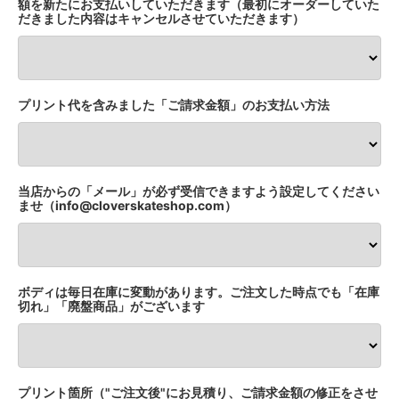
額を新たにお支払いしていただきます（最初にオーダーしていた
だきました内容はキャンセルさせていただきます）
サンドベージュ
4,960円(税451円)
スモーキーピンク
4,960円(税451円)
プリント代を含みました「ご請求金額」のお支払い方法
スモーキーグリーン
4,960円(税451円)
ストーンブルー
4,960円(税451円)
当店からの「メール」が必ず受信できますよう設定してください
ホワイト
ませ（info@cloverskateshop.com）
4,960円(税451円)
ミックスグレー
4,960円(税451円)
ボディは毎日在庫に変動があります。ご注文した時点でも「在庫
ブラック
切れ」「廃盤商品」がございます
4,960円(税451円)
ネイビー
4,960円(税451円)
アッシュ
プリント箇所（"ご注文後"にお見積り、ご請求金額の修正をさせ
4,960円(税451円)