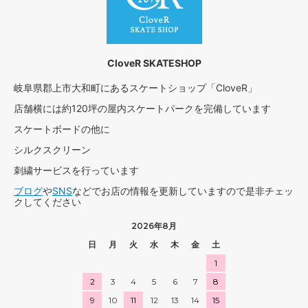
CloveR SKATESHOP
岐阜県郡上市大和町にあるスケートショップ「CloveR」
店舗横には約120坪の屋内スケートパークを完備しています
スケートボードの他に
シルクスクリーン
刺繍サービスを行っています
ブログ
や
SNS
などでお店の情報を更新していますので是非チェッ
クしてください
2026年8月
日
月
火
水
木
金
土
1
2
3
4
5
6
7
8
9
10
11
12
13
14
15